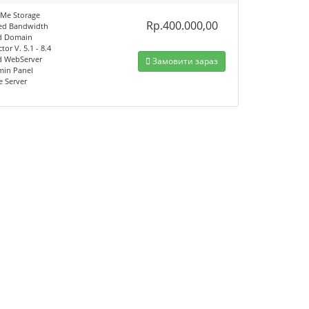
Me Storage
Rp.400.000,00
ed Bandwidth
d Domain
tor V. 5.1 - 8.4
d WebServer
Замовити зараз
min Panel
e Server