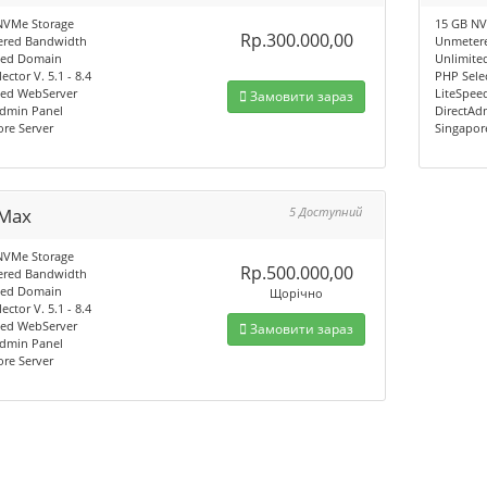
NVMe Storage
15 GB NV
Rp.300.000,00
red Bandwidth
Unmeter
ted Domain
Unlimite
ector V. 5.1 - 8.4
PHP Selec
eed WebServer
LiteSpee
Замовити зараз
Admin Panel
DirectAd
re Server
Singapor
Max
5 Доступний
NVMe Storage
Rp.500.000,00
red Bandwidth
ted Domain
Щорічно
ector V. 5.1 - 8.4
eed WebServer
Замовити зараз
Admin Panel
re Server