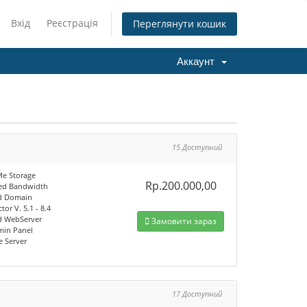
Вхід
Реєстрація
Переглянути кошик
Аккаунт
15 Доступний
e Storage
Rp.200.000,00
ed Bandwidth
d Domain
tor V. 5.1 - 8.4
d WebServer
Замовити зараз
min Panel
e Server
17 Доступний