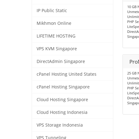
10 GB 
IP Public Static
Unmete
Unlimi
PHP Sel
Mikhmon Online
LiteSp
Direct
LIFETIME HOSTING
Singapo
VPS KVM Singapore
Pro
DirectAdmin Singapore
25 GB 
cPanel Hosting United States
Unmete
Unlimi
cPanel Hosting Singapore
PHP Sel
LiteSp
Direct
Cloud Hosting Singapore
Singapo
Cloud Hosting Indonesia
VPS Storage Indonesia
VPS Tunneling