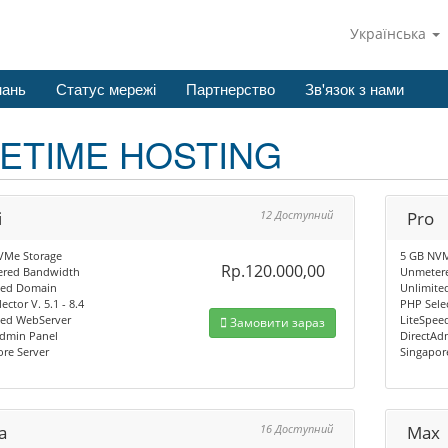
Українська
нань
Статус мережі
Партнерство
Зв'язок з нами
FETIME HOSTING
i
12 Доступний
Pro
VMe Storage
5 GB NVM
Rp.120.000,00
red Bandwidth
Unmeter
ted Domain
Unlimite
ector V. 5.1 - 8.4
PHP Selec
eed WebServer
LiteSpee
Замовити зараз
Admin Panel
DirectAd
re Server
Singapor
a
16 Доступний
Max