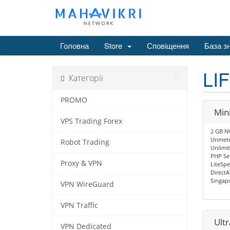
Головна
Store
Сповіщення
База з
LI
Категорії
PROMO
Min
VPS Trading Forex
2 GB N
Unmete
Robot Trading
Unlimi
PHP Sel
Proxy & VPN
LiteSp
Direct
Singapo
VPN WireGuard
VPN Traffic
Ultr
VPN Dedicated