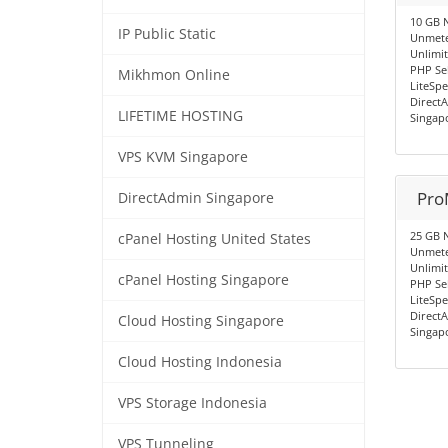
10 GB 
IP Public Static
Unmete
Unlimi
PHP Sel
Mikhmon Online
LiteSp
Direct
LIFETIME HOSTING
Singap
VPS KVM Singapore
Pro
DirectAdmin Singapore
25 GB 
cPanel Hosting United States
Unmete
Unlimi
cPanel Hosting Singapore
PHP Sel
LiteSp
Direct
Cloud Hosting Singapore
Singap
Cloud Hosting Indonesia
VPS Storage Indonesia
VPS Tunneling