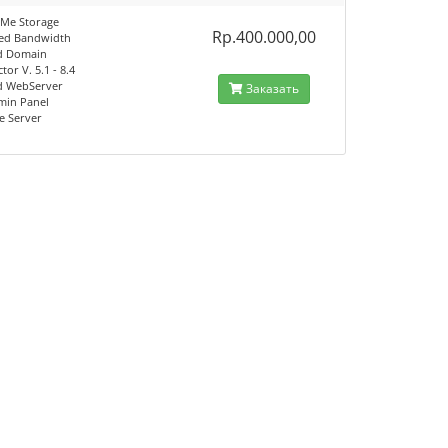
Me Storage
Rp.400.000,00
ed Bandwidth
d Domain
tor V. 5.1 - 8.4
d WebServer
Заказать
min Panel
e Server