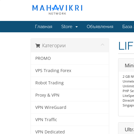
Главная
Store
Объявления
База
LI
Категории
PROMO
Min
VPS Trading Forex
2 GB N
Unmete
Robot Trading
Unlimi
PHP Sel
Proxy & VPN
LiteSp
Direct
Singap
VPN WireGuard
VPN Traffic
Ultr
VPN Dedicated