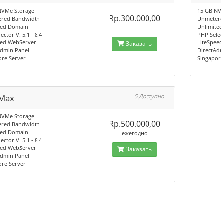
NVMe Storage
15 GB NV
Rp.300.000,00
red Bandwidth
Unmeter
ted Domain
Unlimite
ector V. 5.1 - 8.4
PHP Selec
eed WebServer
LiteSpee
Заказать
Admin Panel
DirectAd
ore Server
Singapor
Max
5 Доступно
NVMe Storage
Rp.500.000,00
red Bandwidth
ted Domain
ежегодно
ector V. 5.1 - 8.4
eed WebServer
Заказать
Admin Panel
ore Server