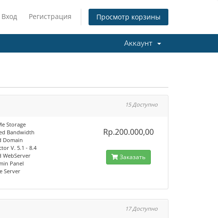
Вход
Регистрация
Просмотр корзины
Аккаунт
15 Доступно
e Storage
Rp.200.000,00
ed Bandwidth
d Domain
tor V. 5.1 - 8.4
d WebServer
Заказать
min Panel
e Server
17 Доступно