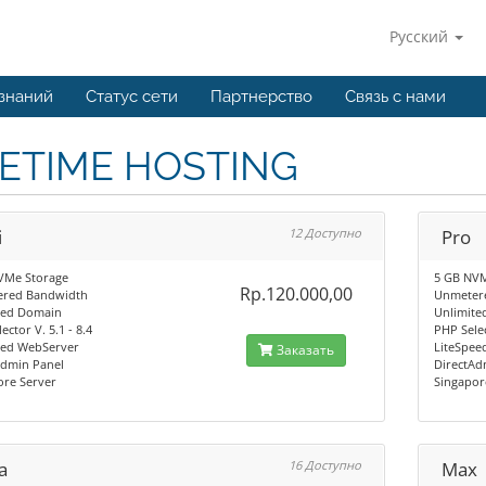
Русский
 знаний
Статус сети
Партнерство
Связь с нами
FETIME HOSTING
i
12 Доступно
Pro
VMe Storage
5 GB NVM
Rp.120.000,00
red Bandwidth
Unmeter
ted Domain
Unlimite
ector V. 5.1 - 8.4
PHP Selec
eed WebServer
LiteSpee
Заказать
Admin Panel
DirectAd
ore Server
Singapor
a
16 Доступно
Max