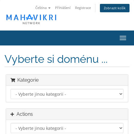
Čeština
Přihlášení
Registrace
Zobrazit košík
Toggl
navig
Vyberte si doménu ...
Kategorie
Actions