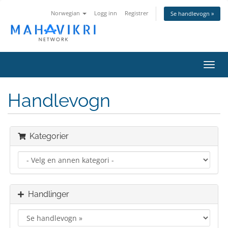
Norwegian
Logg inn
Registrer
Se handlevogn »
Bytt
navig
Handlevogn
Kategorier
Handlinger