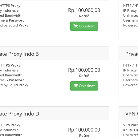
 HTTPS Proxy
HTTP / H
Rp.100.000,00
y Indonesia
IP Proxy
ted Bandwidth
Unlimite
Ročně
me & Password
Usernam
d by Squid Proxy
Powered 
Objednat
ate Proxy Indo B
Priva
 HTTPS Proxy
HTTP / H
Rp.100.000,00
y Indonesia
IP Proxy
ted Bandwidth
Unlimite
Ročně
me & Password
Usernam
d by Squid Proxy
Powered 
Objednat
vate Proxy Indo D
VPN 
 HTTPS Proxy
VPN Wire
Rp.100.000,00
y Indonesia
Khusus u
ted Bandwidth
Unlimite
Ročně