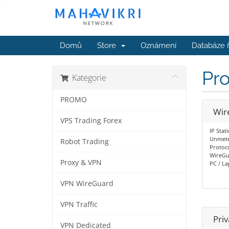
Domů
Store
Oznámení
Databáze 
Pr
Kategorie
PROMO
Wir
VPS Trading Forex
IP Stat
Unmete
Robot Trading
Protoc
WireGu
Proxy & VPN
PC / L
VPN WireGuard
VPN Traffic
Pri
VPN Dedicated