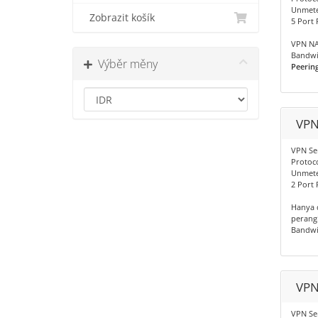
Unmete
Zobrazit košík
5 Port
VPN NA
Bandwi
Výběr měny
Peerin
VPN
VPN Se
Protoco
Unmete
2 Port
Hanya 
perang
Bandwi
VPN
VPN Se