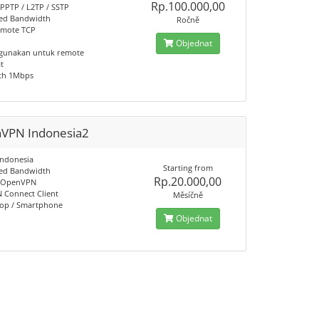
Rp.100.000,00
 PPTP / L2TP / SSTP
ed Bandwidth
Ročně
emote TCP
Objednat
gunakan untuk remote
t
th 1Mbps
VPN Indonesia2
 Indonesia
Starting from
ed Bandwidth
Rp.20.000,00
l OpenVPN
Connect Client
Měsíčně
top / Smartphone
Objednat