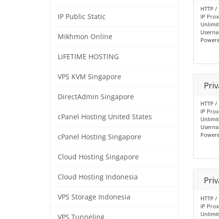
HTTP /
IP Public Static
IP Prox
Unlimi
Userna
Mikhmon Online
Powere
LIFETIME HOSTING
VPS KVM Singapore
Priv
DirectAdmin Singapore
HTTP /
IP Prox
cPanel Hosting United States
Unlimi
Userna
Powere
cPanel Hosting Singapore
Cloud Hosting Singapore
Cloud Hosting Indonesia
Pri
VPS Storage Indonesia
HTTP /
IP Prox
Unlimi
VPS Tunneling