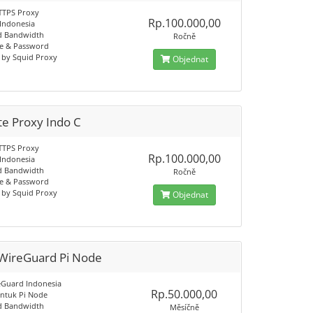
TTPS Proxy
Rp.100.000,00
 Indonesia
d Bandwidth
Ročně
e & Password
by Squid Proxy
Objednat
te Proxy Indo C
TTPS Proxy
Rp.100.000,00
 Indonesia
d Bandwidth
Ročně
e & Password
by Squid Proxy
Objednat
WireGuard Pi Node
Guard Indonesia
Rp.50.000,00
ntuk Pi Node
d Bandwidth
Měsíčně