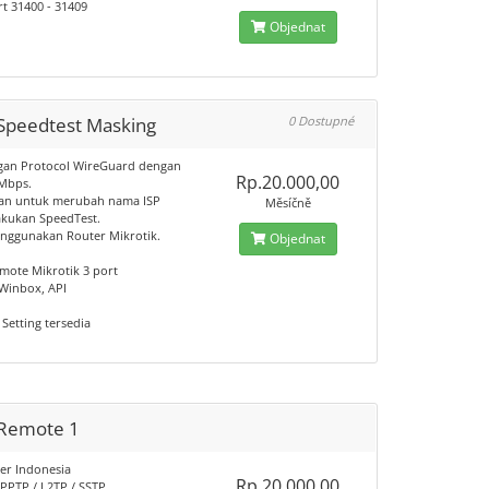
t 31400 - 31409
Objednat
Speedtest Masking
0 Dostupné
an Protocol WireGuard dengan
Rp.20.000,00
0Mbps.
an untuk merubah nama ISP
Měsíčně
akukan SpeedTest.
nggunakan Router Mikrotik.
Objednat
emote Mikrotik 3 port
Winbox, API
 Setting tersedia
Remote 1
er Indonesia
Rp.20.000,00
 PPTP / L2TP / SSTP