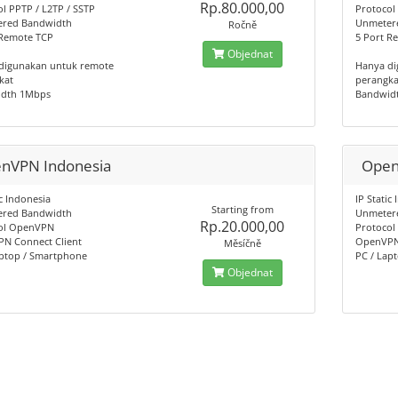
Rp.80.000,00
l PPTP / L2TP / SSTP
Protocol
red Bandwidth
Unmeter
Ročně
 Remote TCP
5 Port R
Objednat
digunakan untuk remote
Hanya di
kat
perangka
dth 1Mbps
Bandwid
nVPN Indonesia
Open
ic Indonesia
IP Static
Starting from
red Bandwidth
Unmeter
Rp.20.000,00
ol OpenVPN
Protoco
N Connect Client
OpenVPN 
Měsíčně
aptop / Smartphone
PC / Lap
Objednat