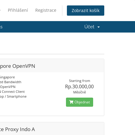
Přihlášení
Registrace
Zobrazit košík
ás
Účet
apore OpenVPN
 Singapore
Starting from
ed Bandwidth
Rp.30.000,00
l OpenVPN
Connect Client
Měsíčně
top / Smartphone
Objednat
te Proxy Indo A