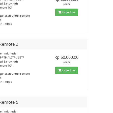
ed Bandwidth
Ročně
emote TCP
Objednat
gunakan untuk remote
t
th 1Mbps
Remote 3
er Indonesia
Rp.60.000,00
 PPTP / L2TP / SSTP
ed Bandwidth
Ročně
emote TCP
Objednat
gunakan untuk remote
t
th 1Mbps
Remote 5
er Indonesia