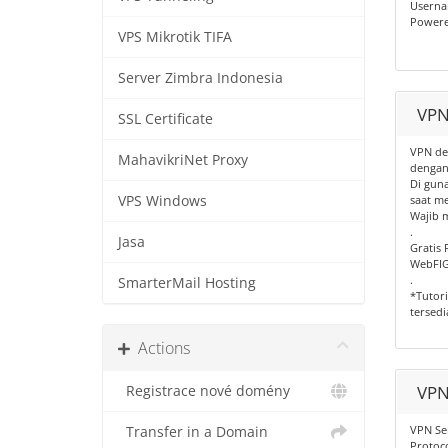
Userna
Powere
VPS Mikrotik TIFA
Server Zimbra Indonesia
VPN
SSL Certificate
VPN de
MahavikriNet Proxy
dengan 
Di gun
VPS Windows
saat m
Wajib 
.
Jasa
Gratis 
WebFIG
.
SmarterMail Hosting
*Tutori
tersedi
Actions
VPN
Registrace nové domény
VPN Se
Transfer in a Domain
Protoco