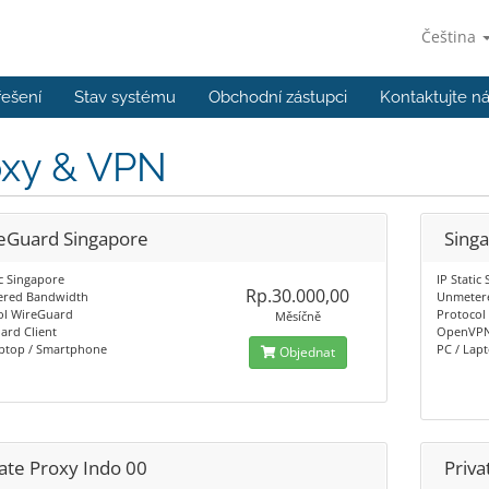
Čeština
řešení
Stav systému
Obchodní zástupci
Kontaktujte n
oxy & VPN
eGuard Singapore
Sing
ic Singapore
IP Static
Rp.30.000,00
red Bandwidth
Unmeter
ol WireGuard
Protoco
Měsíčně
ard Client
OpenVPN 
aptop / Smartphone
PC / Lap
Objednat
vate Proxy Indo 00
Priva