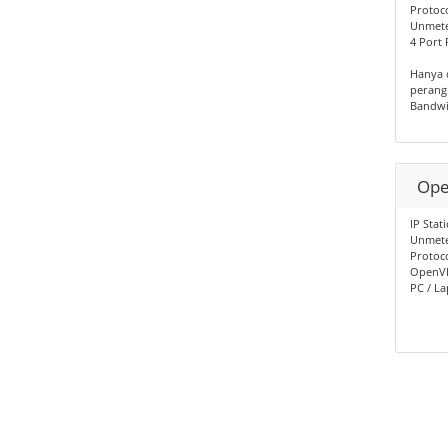
Protoco
Unmete
4 Port
Hanya 
perang
Bandwi
Ope
IP Stat
Unmete
Protoc
OpenVP
PC / L