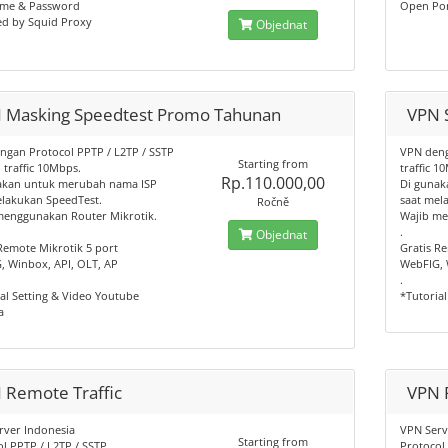
me & Password
Open Por
d by Squid Proxy
Objednat
 Masking Speedtest Promo Tahunan
VPN 
ngan Protocol PPTP / L2TP / SSTP
VPN deng
Starting from
traffic 10Mbps.
traffic 1
Rp.110.000,00
akan untuk merubah nama ISP
Di gunak
elakukan SpeedTest.
saat mel
Ročně
menggunakan Router Mikrotik.
Wajib me
.
Objednat
Remote Mikrotik 5 port
Gratis R
, Winbox, API, OLT, AP
WebFIG, 
.
al Setting & Video Youtube
*Tutorial
a
 Remote Traffic
VPN 
rver Indonesia
VPN Serv
Starting from
l PPTP / L2TP / SSTP
Protocol