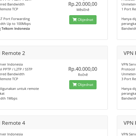
Rp.20.000,00
red Bandwidth
Unmeter
 Remote TCP
1 Port R
Měsíčně
T Port Forwarding
Hanya di
Objednat
dth Up to 100Mbps
perangka
g Telkom Indonesia
Bandwid
 Remote 2
VPN 
rver Indonesia
VPN Serv
Rp.40.000,00
l PPTP / L2TP / SSTP
Protocol
red Bandwidth
Unmeter
Ročně
 Remote TCP
3 Port R
Objednat
digunakan untuk remote
Hanya di
kat
perangka
dth 1Mbps
Bandwid
 Remote 4
VPN 
rver Indonesia
VPN Serv